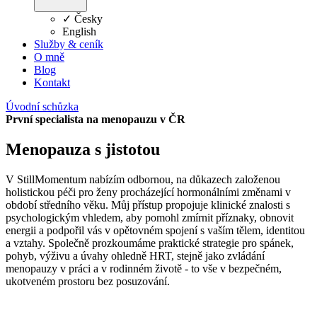
✓
Česky
English
Služby & ceník
O mně
Blog
Kontakt
Úvodní schůzka
První specialista na menopauzu v ČR
Menopauza s jistotou
V StillMomentum nabízím odbornou, na důkazech založenou
holistickou péči pro ženy procházející hormonálními změnami v
období středního věku. Můj přístup propojuje klinické znalosti s
psychologickým vhledem, aby pomohl zmírnit příznaky, obnovit
energii a podpořil vás v opětovném spojení s vaším tělem, identitou
a vztahy. Společně prozkoumáme praktické strategie pro spánek,
pohyb, výživu a úvahy ohledně HRT, stejně jako zvládání
menopauzy v práci a v rodinném životě - to vše v bezpečném,
ukotveném prostoru bez posuzování.